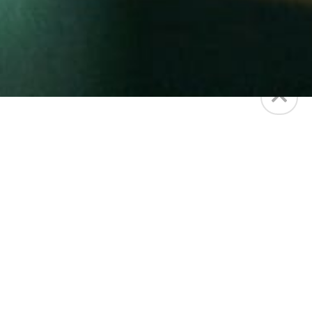
SINOPSIS
Justo cuando intenta recrear una relación con su
hija, a la que apenas conoce, un celador de
zoológico sufre un grave accidente de tránsito. Al
mismo tiempo, del otro lado del mundo, un hombre
que experimenta episodios de parálisis del sueño
escribe un correo electrónico para romper un largo
silencio familiar.
FICHA TÉCNICA