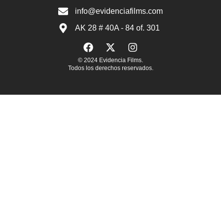
info@evidenciafilms.com
AK 28 # 40A - 84 of. 301
© 2024 Evidencia Films.
Todos los derechos reservados.
EN
ES
Largometrajes
Cortometrajes